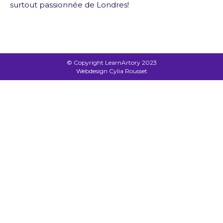
surtout passionnée de Londres!
© Copyright LearnArtory 2023
Webdesign Cylia Rousset