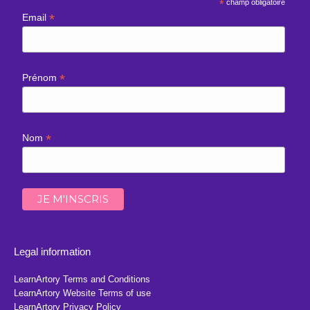
*
champ obligatoire
*
Email
*
Prénom
*
Nom
Legal information
LearnArtory Terms and Conditions
LearnArtory Website Terms of use
LearnArtory Privacy Policy